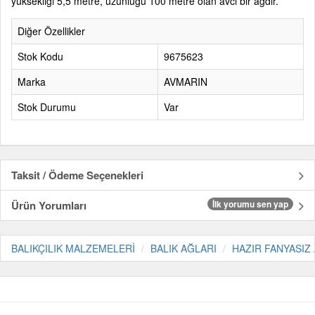
yüksekliği 5,5 metre, uzunluğu 100 metre olan avcı bir ağdır.
Diğer Özellikler
Stok Kodu
9675623
Marka
AVMARIN
Stok Durumu
Var
Taksit / Ödeme Seçenekleri
Ürün Yorumları
İlk yorumu sen yap
BALIKÇILIK MALZEMELERİ
BALIK AĞLARI
HAZIR FANYASIZ