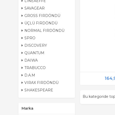
LINEAEFFE
SAVAGEAR
GROSS FIRDÖNDÜ
ÜÇLÜ FIRDÖNDÜ
NORMAL FIRDÖNDÜ
SPRO
DISCOVERY
QUANTUM
DAIWA
TRABUCCO
D.A.M
164,
VIRAX FIRDÖNDÜ
SHAKESPEARE
Bu kategoride t
Marka