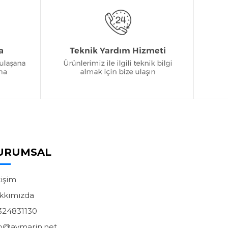
URUMSAL
tişim
kkımızda
324831130
fo@avmarin.net