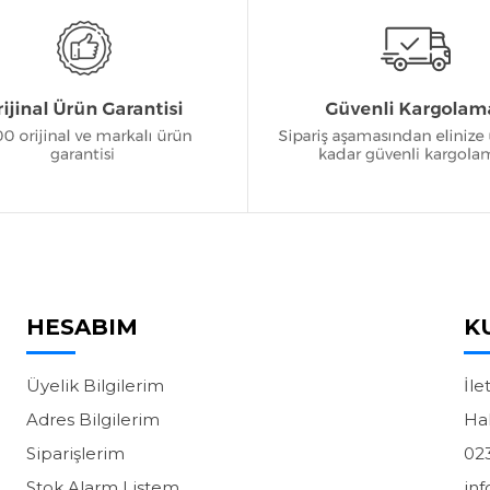
HESABIM
K
Üyelik Bilgilerim
İle
Adres Bilgilerim
Ha
Siparişlerim
02
Stok Alarm Listem
in