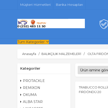
Müşteri Hizmetleri
Banka Hesapları
Tüm Kategoriler
Anasayfa
BALIKÇILIK MALZEMELERİ
OLTA FIRDÖ
Kategoriler
PROTACKLE
TRABUCCO ROLLİ
REMİXON
FIRDÖNDÜ 20
OKUMA
ALBA STAR