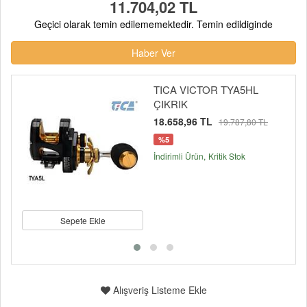
11.704,02 TL
Geçici olarak temin edilememektedir. Temin edildiginde
Haber Ver
TICA VICTOR TYA5HL
ÇIKRIK
18.658,96 TL
19.787,80 TL
%5
İndirimli Ürün
Kritik Stok
Sepete Ekle
Alışveriş Listeme Ekle