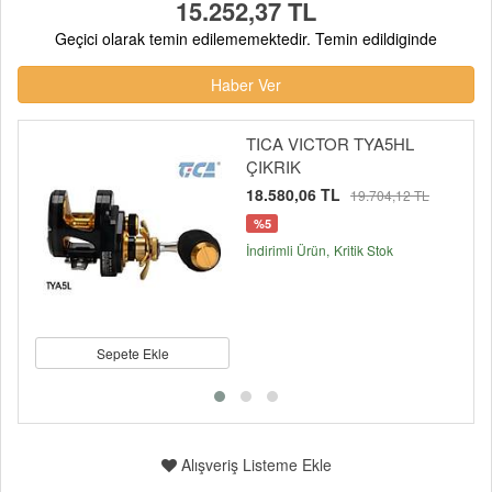
15.252,37 TL
Geçici olarak temin edilememektedir. Temin edildiginde
Haber Ver
TICA VICTOR TYA5HL
ÇIKRIK
18.580,06 TL
19.704,12 TL
%5
İndirimli Ürün
Kritik Stok
Sepete Ekle
Alışveriş Listeme Ekle