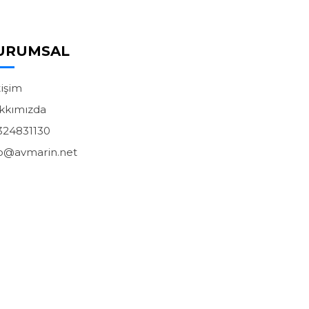
URUMSAL
tişim
kkımızda
324831130
fo@avmarin.net