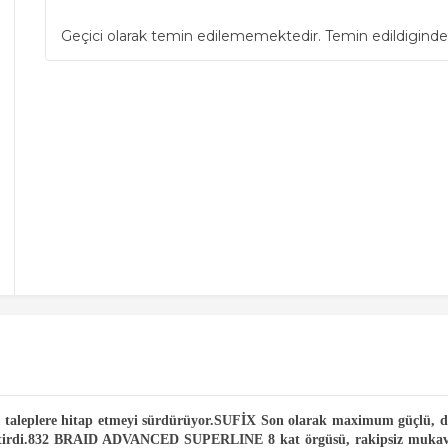
Geçici olarak temin edilememektedir. Temin edildiginde
a ve taleplere hitap etmeyi sürdürüyor.SUFİX Son olarak maximum güçlü, d
liştirdi.832 BRAID ADVANCED SUPERLINE 8 kat örgüsü, rakipsiz mukave