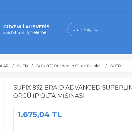
GÜVENLİ ALIŞVERİŞ
256 bit SSL Şifreleme
ALARI
SUFIX
Sufix 832 Braided İp Olta Misinaları
SUFIX
SUFIX 832 BRAID ADVANCED SUPERLI
ÖRGÜ İP OLTA MİSİNASI
1.675,04 TL