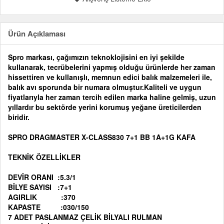
Ürün Açıklaması
Spro markası, çağımızın teknoklojisini en iyi şekilde
kullanarak, tecrübelerini yapmış olduğu ürünlerde her zaman
hissettiren ve kullanışlı, memnun edici balık malzemeleri ile,
balık avı sporunda bir numara olmuştur.Kaliteli ve uygun
fiyatlarıyla her zaman tercih edilen marka haline gelmiş, uzun
yıllardır bu sektörde yerini korumuş yeğane üreticilerden
biridir.
SPRO DRAGMASTER X-CLASS830 7+1 BB 1A+1G KAFA
TEKNİK ÖZELLİKLER
DEVİR ORANI :5.3/1
BİLYE SAYISI :7+1
AGIRLIK :370
KAPASTE :030/150
7 ADET PASLANMAZ ÇELİK BİLYALI RULMAN