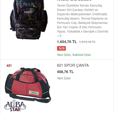
Temel Özellikler Kendo Kamuflaj
Desen Sırt Çantası, Kaliteli ve
Dayanıklı Materyallerden Üretilmiştir,
Kamuflaj deseni, Termal Kaplama ve
Fermuarlı Cep, Balıkçılık Ekipmanları
İçin Yan Cepler, 8 Göz Fermuarlı
Yapısı, Yükseklik x Genişlik x Derinlik
= 5
1.654,70 TL
1.915,16 TL
%13
Yeni Ürün
İndirimli Ürün
621 SPOR ÇANTA
458,76 TL
Yeni Ürün