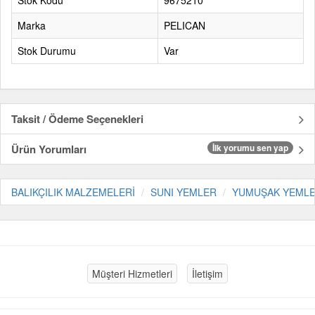
Stok Kodu
9675210
Marka
PELICAN
Stok Durumu
Var
Taksit / Ödeme Seçenekleri
Ürün Yorumları
İlk yorumu sen yap
BALIKÇILIK MALZEMELERİ
SUNI YEMLER
YUMUŞAK YEML
Müşteri Hizmetleri
İletişim