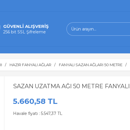
GÜVENLİ ALIŞVERİŞ
256 bit SSL Şifreleme
I
HAZIR FANYALI AĞLAR
FANYALI SAZAN AĞLARI 50 METRE
SAZAN UZATMA AĞI 50 METRE FANYALI
5.660,58 TL
Havale fiyatı :
5.547,37 TL