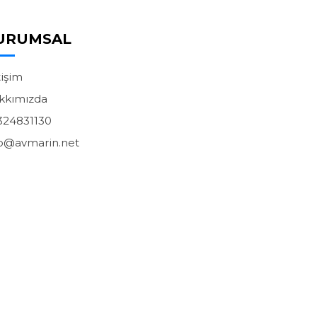
URUMSAL
tişim
kkımızda
324831130
fo@avmarin.net