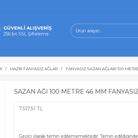
GÜVENLİ ALIŞVERİŞ
256 bit SSL Şifreleme
I
HAZIR FANYASIZ AĞLAR
FANYASIZ SAZAN AĞLARI 100 METR
SAZAN AĞI 100 METRE 46 MM FANYASIZ
7.517,51 TL
Geçici olarak temin edilememektedir. Temin edildiginde