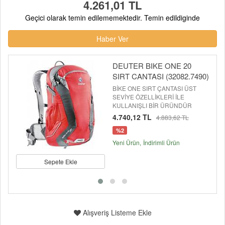
4.261,01 TL
Geçici olarak temin edilememektedir. Temin edildiginde
Haber Ver
DEUTER BIKE ONE 20
SIRT CANTASI (32082.7490)
BİKE ONE SIRT ÇANTASI ÜST
SEVİYE ÖZELLİKLERİ İLE
KULLANIŞLI BİR ÜRÜNDÜR
4.740,12 TL
4.883,62 TL
%2
Yeni Ürün
İndirimli Ürün
Sepete Ekle
Alışveriş Listeme Ekle