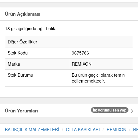
Ürün Açıklaması
18 gr ağırlığında ağır balık.
Diğer Özellikler
Stok Kodu
9675786
Marka
REMİXON
Stok Durumu
Bu ürün geçici olarak temin
edilememektedir.
Ürün Yorumları
İlk yorumu sen yap
BALIKÇILIK MALZEMELERİ
OLTA KAŞIKLARI
REMIXON
R