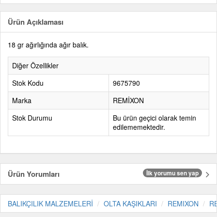
Ürün Açıklaması
18 gr ağırlığında ağır balık.
Diğer Özellikler
Stok Kodu
9675790
Marka
REMİXON
Stok Durumu
Bu ürün geçici olarak temin
edilememektedir.
Ürün Yorumları
İlk yorumu sen yap
BALIKÇILIK MALZEMELERİ
OLTA KAŞIKLARI
REMIXON
R