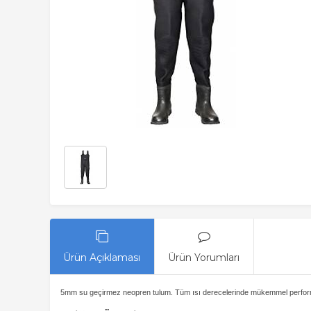
Ürün Açıklaması
Ürün Yorumları
5mm su geçirmez neopren tulum. Tüm ısı derecelerinde mükemmel performans i