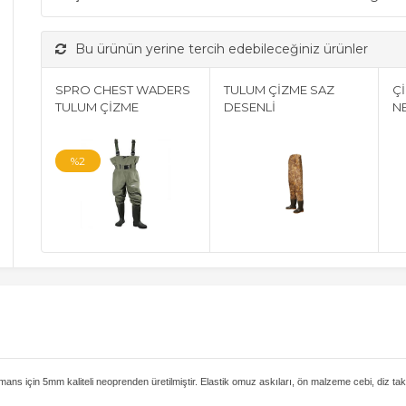
Bu ürünün yerine tercih edebileceğiniz ürünler
SPRO CHEST WADERS
TULUM ÇİZME SAZ
Çİ
TULUM ÇİZME
DESENLİ
N
%2
çin 5mm kaliteli neoprenden üretilmiştir. Elastik omuz askıları, ön malzeme cebi, diz takviy