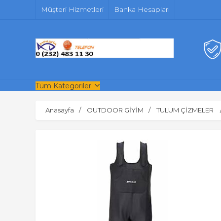
Müşteri Hizmetleri
Banka Hesapları
Tüm Kategoriler
Anasayfa
OUTDOOR GİYİM
TULUM ÇİZMELER