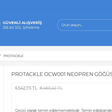
GÜVENLİ ALIŞVERİŞ
256 bit SSL Şifreleme
PROTACKLE
PROTACKLE OCW001 NEOPREN GÖĞÜS Ç
6.542,73 TL
8.460,42 TL
Geçici olarak temin edilememektedir. Temin edildiginde