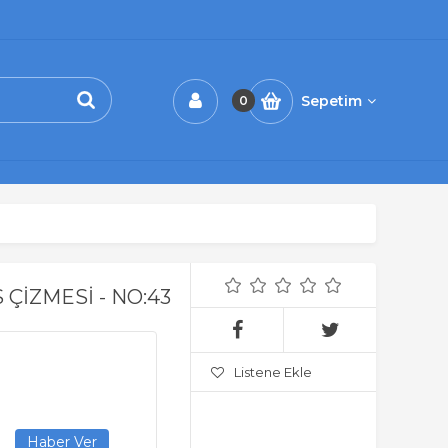
Sepetim
0
İZMESİ - NO:43
Listene Ekle