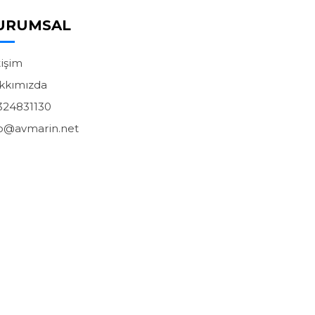
URUMSAL
tişim
kkımızda
324831130
fo@avmarin.net