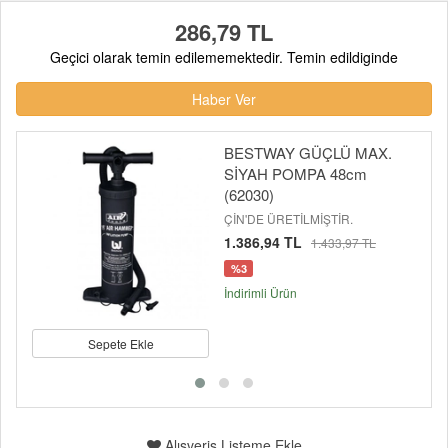
286,79 TL
Geçici olarak temin edilememektedir. Temin edildiginde
Haber Ver
BESTWAY GÜÇLÜ MAX.
SİYAH POMPA 48cm
(62030)
ÇİN'DE ÜRETİLMİŞTİR.
1.386,94 TL
1.433,97 TL
%3
İndirimli Ürün
Sepete Ekle
Alışveriş Listeme Ekle