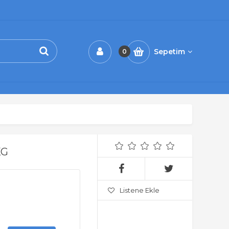
Sepetim
0
KG
Listene Ekle