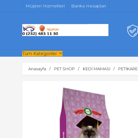
Müşteri Hizmetleri
Banka Hesapları
Tüm Kategoriler
Anasayfa
PET SHOP
KEDİ MAMASI
PETİKARE