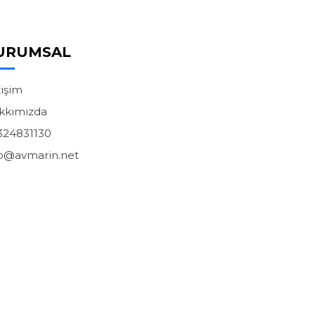
URUMSAL
tişim
kkımızda
324831130
fo@avmarin.net