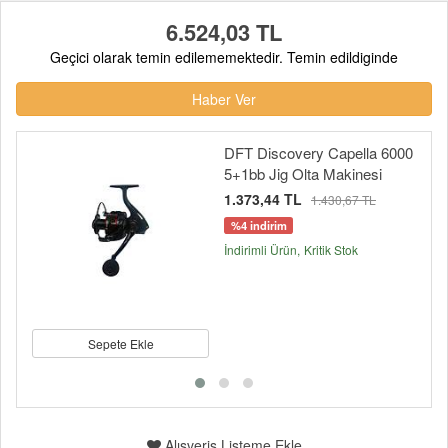
6.524,03 TL
Geçici olarak temin edilememektedir. Temin edildiginde
Haber Ver
DFT Discovery Capella 6000
5+1bb Jig Olta Makinesi
1.373,44 TL
1.430,67 TL
%4 indirim
İndirimli Ürün
Kritik Stok
Sepete Ekle
Alışveriş Listeme Ekle