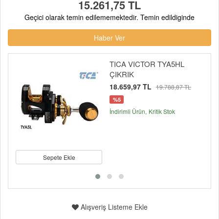
15.261,75 TL
Geçici olarak temin edilememektedir. Temin edildiginde
Haber Ver
TICA VICTOR TYA5HL
ÇIKRIK
18.659,97 TL
19.788,87 TL
%5
İndirimli Ürün
Kritik Stok
Sepete Ekle
Alışveriş Listeme Ekle