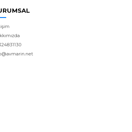
URUMSAL
tişim
kkımızda
324831130
fo@avmarin.net