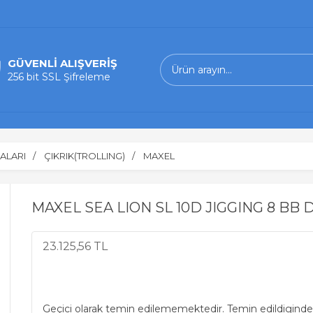
GÜVENLİ ALIŞVERİŞ
256 bit SSL Şifreleme
ALARI
ÇIKRIK(TROLLING)
MAXEL
MAXEL SEA LION SL 10D JIGGING 8 BB
23.125,56 TL
Geçici olarak temin edilememektedir. Temin edildiginde