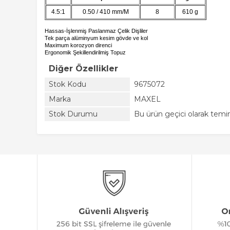
4.5:1
0.50 / 410 mm/M
8
610 g
Hassas-İşlenmiş Paslanmaz Çelik Dişliler
Tek parça alüminyum kesim gövde ve kol
Maximum korozyon direnci
Ergonomik Şekillendirilmiş Topuz
Diğer Özellikler
Stok Kodu
9675072
Marka
MAXEL
Stok Durumu
Bu ürün geçici olarak tem