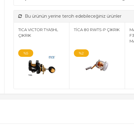
Bu ürünün yerine tercih edebileceğiniz ürünler
TICA VICTOR TYA5HL
TİCA 80 RWTS-P ÇIKRIK
M
ÇIKRIK
F
M
%5
%2