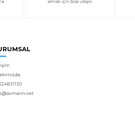
URUMSAL
tişim
kkımızda
324831130
fo@avmarin.net