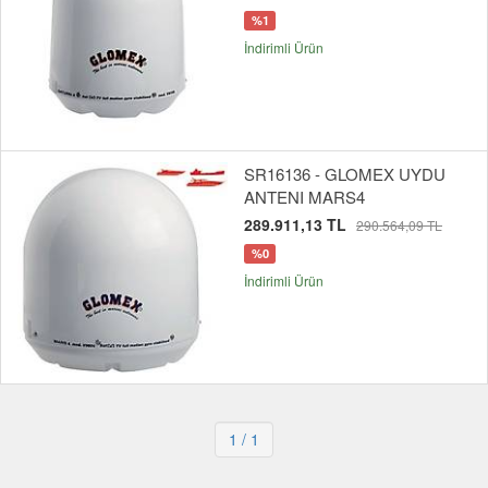
%1
İndirimli Ürün
SR16136 - GLOMEX UYDU
ANTENI MARS4
289.911,13 TL
290.564,09 TL
%0
İndirimli Ürün
1
/ 1