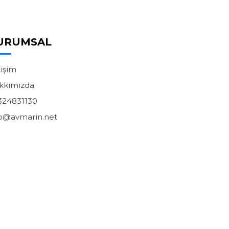
URUMSAL
tişim
kkımızda
324831130
fo@avmarin.net