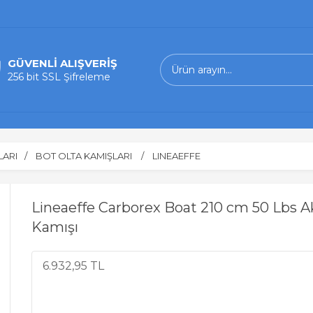
GÜVENLİ ALIŞVERİŞ
256 bit SSL Şifreleme
LARI
BOT OLTA KAMIŞLARI
LINEAEFFE
Lineaeffe Carborex Boat 210 cm 50 Lbs A
Kamışı
6.932,95 TL