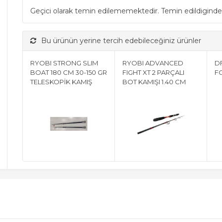
Geçici olarak temin edilememektedir. Temin edildiginde
Bu ürünün yerine tercih edebileceğiniz ürünler
RYOBI STRONG SLIM
RYOBI ADVANCED
D
BOAT 180 CM 30-150 GR
FIGHT XT 2 PARÇALI
FO
TELESKOPİK KAMIŞ
BOT KAMIŞI 1.40 CM