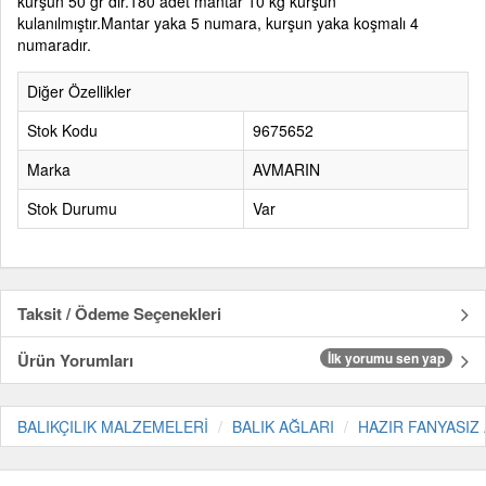
kurşun 50 gr dır.180 adet mantar 10 kg kurşun
kulanılmıştır.Mantar yaka 5 numara, kurşun yaka koşmalı 4
numaradır.
Diğer Özellikler
Stok Kodu
9675652
Marka
AVMARIN
Stok Durumu
Var
Taksit / Ödeme Seçenekleri
Ürün Yorumları
İlk yorumu sen yap
BALIKÇILIK MALZEMELERİ
BALIK AĞLARI
HAZIR FANYASIZ