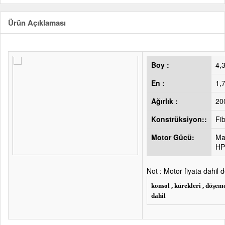
Ürün Açıklaması
Boy :
4,
En :
1,
Ağırlık :
20
Konstrüksiyon::
Fi
Motor Gücü:
Ma
HP
Not : Motor fiyata dahil d
konsol , kürekleri , döşem
dahil