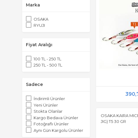
Marka
OSAKA
RYUJI
Fiyat Aralığı
100 TL - 250 TL
250 TL - 500 TL
Sadece
390,
İndirimli Ürünler
Yeni Ürünler
Stokta Olanlar
OSAKA KAIRA MICR
Kargo Bedava Ürünler
JIG) T5 30 GR
Fotoğraflı Ürünler
Aynı Gün Kargolu Ürünler