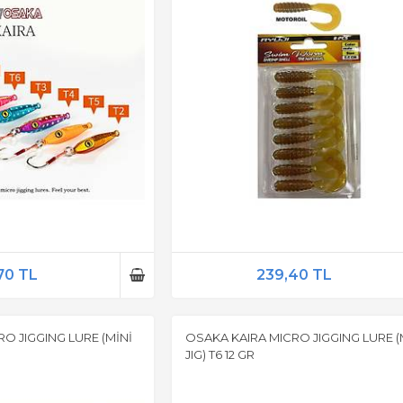
70 TL
239,40 TL
O JIGGING LURE (MİNİ
OSAKA KAIRA MICRO JIGGING LURE (
JIG) T6 12 GR