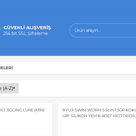
GÜVENLİ ALIŞVERİŞ
256 bit SSL Şifreleme
ELERİ
O JIGGING LURE (MİNİ
RYUJI SWIM WORM 5.5cm 1.5GR KOK
LRF SİLİKON YEM 8 ADET MOTOROİL