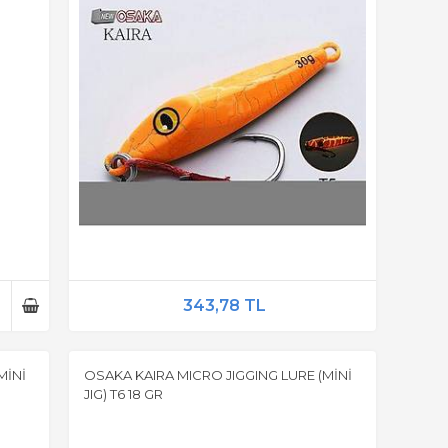
343,78 TL
MİNİ
OSAKA KAIRA MICRO JIGGING LURE (MİNİ
JIG) T6 18 GR