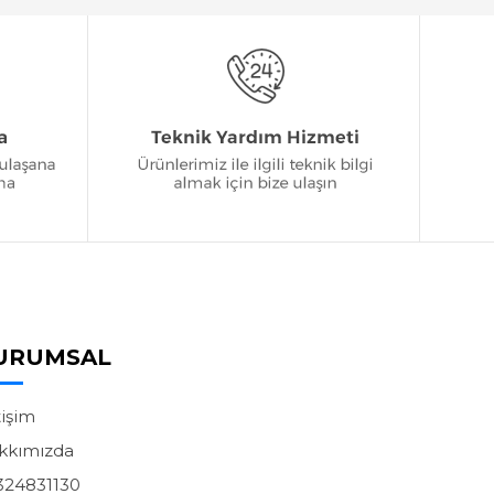
URUMSAL
tişim
kkımızda
324831130