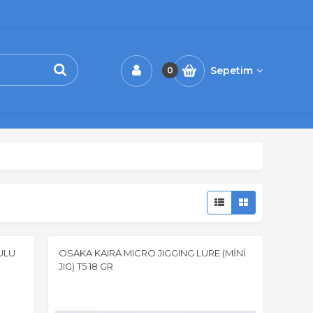
Sepetim
0
ULU
OSAKA KAIRA MICRO JIGGING LURE (MİNİ
JIG) T5 18 GR