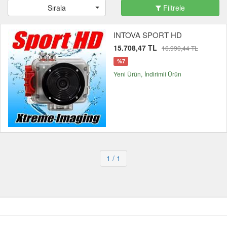
Sırala
Filtrele
INTOVA SPORT HD
15.708,47 TL
16.990,44 TL
%7
Yeni Ürün
İndirimli Ürün
1
/ 1