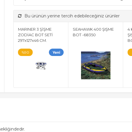
Bu ürünün yerine tercih edebileceğiniz ürünler
MARINER 3 ŞİŞME
SEAHAWK 400 ŞIŞME
4 
ZODİAC BOT SETİ
BOT -68350
Ş
297x127x46 CM.
BO
%90
kliğindedir.