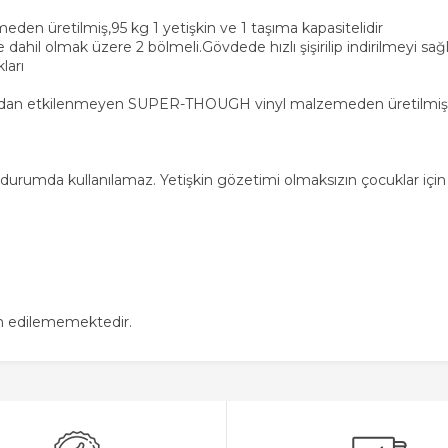
n üretilmiş,95 kg 1 yetişkin ve 1 taşıma kapasitelidir
 dahil olmak üzere 2 bölmeli.Gövdede hızlı şişirilip indirilmeyi sa
ları
 sudan etkilenmeyen SUPER-THOUGH vinyl malzemeden üretilmişt
 durumda kullanılamaz. Yetişkin gözetimi olmaksızın çocuklar için 
in edilememektedir.