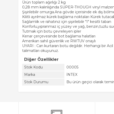
Ürün toplam ağırlığı 2 kg
0,28 mm kalınlığında SUPER-THOUGH vinyl malzemede
Şişirilebilir omurga.Ana gövde içerisinde ek dış bölme
Kilitli ayrılmaz kürek bağlama noktaları Kürek tutacak
Sağlamlık ve rahatınız için şişirilebilir "I" kesitli taban
Konforlu,yıpranmaz iç yüzey ve yağ, benzin,tuzlu
Tutmak için botu çevreleyen ipler
Kenar çerçevesinde bot bağlama halatları
Amerikan sahil güvenlik ve RWTUV onaylı
UYARI : Can kurtaran botu değildir. Herhangi bir Acil
talimatları okuyunuz.
Diğer Özellikler
Stok Kodu
00005
Marka
İNTEX
Stok Durumu
Bu ürün geçici olarak tem