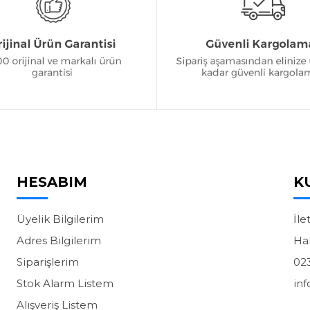
HESABIM
K
Üyelik Bilgilerim
İle
Adres Bilgilerim
Ha
Siparişlerim
02
Stok Alarm Listem
in
Alışveriş Listem