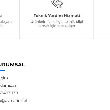
URUMSAL
tişim
kkımızda
324831130
fo@avmarin.net