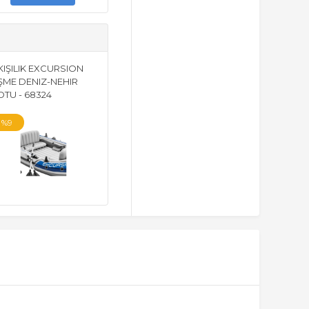
KIŞILIK EXCURSION
IŞME DENIZ-NEHIR
TU - 68324
%9