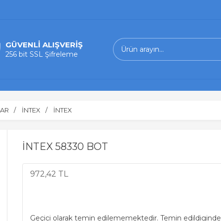
GÜVENLİ ALIŞVERİŞ
256 bit SSL Şifreleme
LAR
İNTEX
İNTEX
İNTEX 58330 BOT
972,42 TL
Geçici olarak temin edilememektedir. Temin edildiginde