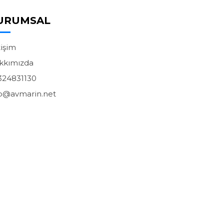
URUMSAL
tişim
kkımızda
324831130
fo@avmarin.net