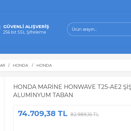
GÜVENLİ ALIŞVERİŞ
256 bit SSL Şifreleme
LAR
HONDA
HONDA
HONDA MARİNE HONWAVE T25-AE2 Şİ
ALUMİNYUM TABAN
74.709,38 TL
82.989,16 TL