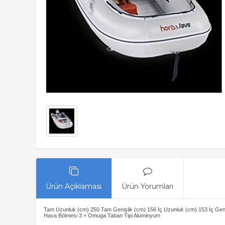
Ürün Açıklaması
Ürün Yorumları
Tam Uzunluk (cm) 250 Tam Genişlik (cm) 156 İç Uzunluk (cm) 153 İç Geniş
Hava Bölmesi 3 + Omuga Taban Tipi Aluminyum