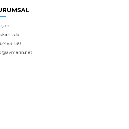
URUMSAL
tişim
kkımızda
324831130
fo@avmarin.net