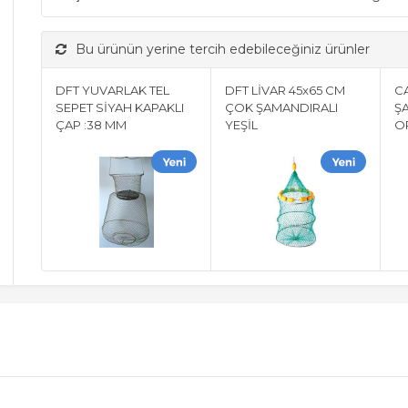
Bu ürünün yerine tercih edebileceğiniz ürünler
DFT YUVARLAK TEL
DFT LİVAR 45x65 CM
CA
SEPET SİYAH KAPAKLI
ÇOK ŞAMANDIRALI
Ş
ÇAP :38 MM
YEŞİL
O