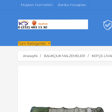
Müşteri Hizmetleri
Banka Hesapları
Tüm Kategoriler
Anasayfa
BALIKÇILIK MALZEMELERİ
KEPÇE-LİVA