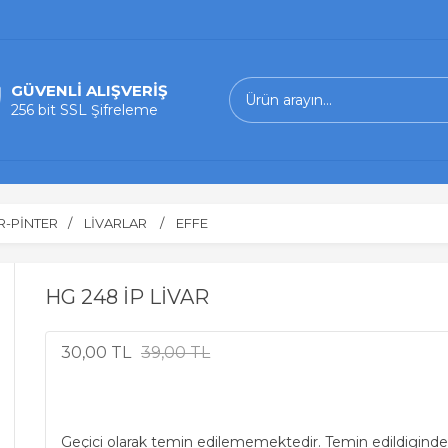
GÜVENLİ ALIŞVERİŞ
256 bit SSL Şifreleme
R-PİNTER
LİVARLAR
EFFE
HG 248 İP LİVAR
30,00 TL
39,00 TL
Geçici olarak temin edilememektedir. Temin edildiginde