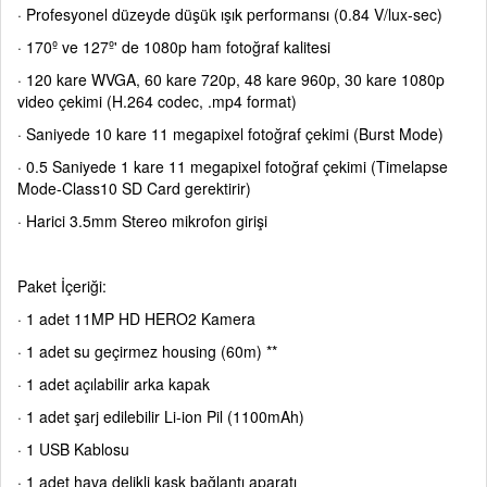
· Profesyonel düzeyde düşük ışık performansı (0.84 V/lux-sec)
· 170º ve 127º' de 1080p ham fotoğraf kalitesi
· 120 kare WVGA, 60 kare 720p, 48 kare 960p, 30 kare 1080p
video çekimi (H.264 codec, .mp4 format)
· Saniyede 10 kare 11 megapixel fotoğraf çekimi (Burst Mode)
· 0.5 Saniyede 1 kare 11 megapixel fotoğraf çekimi (Timelapse
Mode-Class10 SD Card gerektirir)
· Harici 3.5mm Stereo mikrofon girişi
Paket İçeriği:
· 1 adet 11MP HD HERO2 Kamera
· 1 adet su geçirmez housing (60m) **
· 1 adet açılabilir arka kapak
· 1 adet şarj edilebilir Li-ion Pil (1100mAh)
· 1 USB Kablosu
· 1 adet hava delikli kask bağlantı aparatı