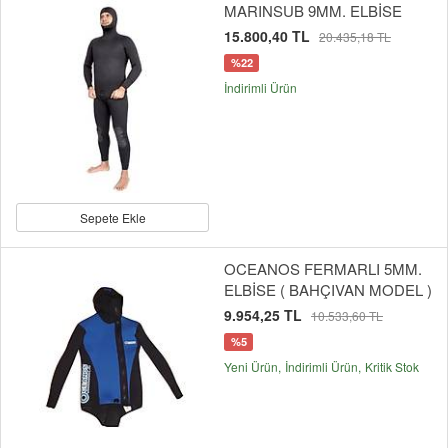
MARINSUB 9MM. ELBİSE
15.800,40 TL
20.435,18 TL
%22
İndirimli Ürün
Sepete Ekle
OCEANOS FERMARLI 5MM.
ELBİSE ( BAHÇIVAN MODEL )
9.954,25 TL
10.533,60 TL
%5
Yeni Ürün
İndirimli Ürün
Kritik Stok