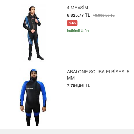
4 MEVSİM
6.825,77 TL
19.908,50 TL
%65
İndirimli Ürün
ABALONE SCUBA ELBİSESİ 5
MM
7.756,56 TL