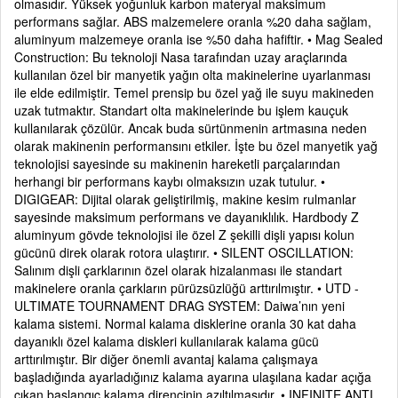
olmasıdır. Yüksek yoğunluk karbon materyal maksimum
performans sağlar. ABS malzemelere oranla %20 daha sağlam,
aluminyum malzemeye oranla ise %50 daha hafiftir. • Mag Sealed
Construction: Bu teknoloji Nasa tarafından uzay araçlarında
kullanılan özel bir manyetik yağın olta makinelerine uyarlanması
ile elde edilmiştir. Temel prensip bu özel yağ ile suyu makineden
uzak tutmaktır. Standart olta makinelerinde bu işlem kauçuk
kullanılarak çözülür. Ancak buda sürtünmenin artmasına neden
olarak makinenin performansını etkiler. İşte bu özel manyetik yağ
teknolojisi sayesinde su makinenin hareketli parçalarından
herhangi bir performans kaybı olmaksızın uzak tutulur. •
DIGIGEAR: Dijital olarak geliştirilmiş, makine kesim rulmanlar
sayesinde maksimum performans ve dayanıklılık. Hardbody Z
aluminyum gövde teknolojisi ile özel Z şekilli dişli yapısı kolun
gücünü direk olarak rotora ulaştırır. • SILENT OSCILLATION:
Salınım dişli çarklarının özel olarak hizalanması ile standart
makinelere oranla çarkların pürüzsüzlüğü arttırılmıştır. • UTD -
ULTIMATE TOURNAMENT DRAG SYSTEM: Daiwa’nın yeni
kalama sistemi. Normal kalama disklerine oranla 30 kat daha
dayanıklı özel kalama diskleri kullanılarak kalama gücü
arttırılmıştır. Bir diğer önemli avantaj kalama çalışmaya
başladığında ayarladığınız kalama ayarına ulaşılana kadar açığa
çıkan başlangıç kalama direncinin azıltılmasıdır. • INFINITE ANTI