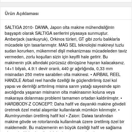
Ürün Açıklaması
SALTIGA 2010- DAIWA, Japon olta makine mühendisliğinin
başyapıtı olarak SALTIGA serilerini piyasaya sunmuştur.
Amberjack (sarıkuyruk), Orkinos türleri, GT gibi zorlu balıklarla
mücadele için tasarlanmıştır. MAG SEL teknolojisi makineyi tuzlu
sudan korurken, mükemmel dişli mekanizması mücadeleden taviz
vermeden, zorlu koşulları sizin için keyifli hale getirir. Bu
makinenin yük altındaki pürüzsüz dönüşüne hayran kalacaksınız.
14+1 bilyalı, 4.9:1 devir oranlı, 440 gr ağırlığında, 0,33 mm
misinadan 250 metre sarabilen olta makinesi. • AIRBAIL REEL
HANDLE Airbail reel handle özelliği ile güçlendirilmiş özel kol
yapısı ve derinliği arttırılmış misina sarım yatağı sayesinde spin
avcılığında yaşanan misinanın olta makinasının koluna veya
makaraya dolanması problemi tamamen ortadan kaldırılmıştır. •
HARDBODY-Z CONCEPT: Daha hafif ve dayanıklı makine gövdeli
üretmek özel metal alaşımlar kullanılarak mümkün kılınmıştır. •
Aluminyumdan üretilmiş hafif kol • Zaion: Daiwa tarafından
makine gövde ve rotorlarında kullanılmak üzere üretilmiş özel bir
maldemedir. Bu malzemenin en büyük özeliiği hafif ve sağlama