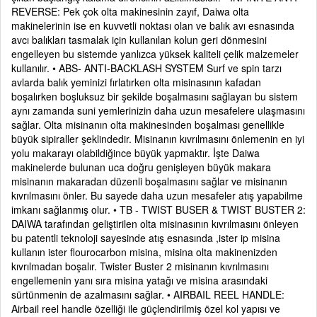
REVERSE: Pek çok olta makinesinin zayıf, Daiwa olta
makinelerinin ise en kuvvetli noktası olan ve balık avı esnasında
avcı balıkları tasmalak için kullanılan kolun geri dönmesini
engelleyen bu sistemde yanlızca yüksek kaliteli çelik malzemeler
kullanılır. • ABS- ANTI-BACKLASH SYSTEM Surf ve spin tarzı
avlarda balık yeminizi fırlatırken olta misinasının kafadan
boşalırken boşluksuz bir şekilde boşalmasını sağlayan bu sistem
aynı zamanda suni yemlerinizin daha uzun mesafelere ulaşmasını
sağlar. Olta misinanın olta makinesinden boşalması genellikle
büyük sipiraller şeklindedir. Misinanın kıvrılmasını önlemenin en iyi
yolu makarayı olabildiğince büyük yapmaktır. İşte Daiwa
makinelerde bulunan uca doğru genişleyen büyük makara
misinanın makaradan düzenli boşalmasını sağlar ve misinanın
kıvrılmasını önler. Bu sayede daha uzun mesafeler atış yapabilme
imkanı sağlanmış olur. • TB - TWIST BUSER & TWIST BUSTER 2:
DAIWA tarafından geliştirilen olta misinasının kıvrılmasını önleyen
bu patentli teknoloji sayesinde atış esnasında ,ister ip misina
kullanın ister flourocarbon misina, misina olta makinenizden
kıvrılmadan boşalır. Twister Buster 2 misinanın kıvrılmasını
engellemenin yanı sıra misina yatağı ve misina arasındaki
sürtünmenin de azalmasını sağlar. • AIRBAIL REEL HANDLE:
Airbail reel handle özelliği ile güçlendirilmiş özel kol yapısı ve