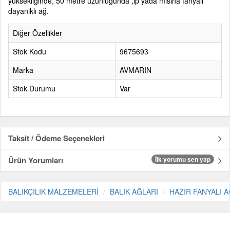
yükseklığınde, 50 metre uzunluğunda ,ip yada misina fanyalı
dayanıklı ağ.
Diğer Özellikler
Stok Kodu
9675693
Marka
AVMARIN
Stok Durumu
Var
Taksit / Ödeme Seçenekleri
Ürün Yorumları
İlk yorumu sen yap
BALIKÇILIK MALZEMELERİ
BALIK AĞLARI
HAZIR FANYALI 