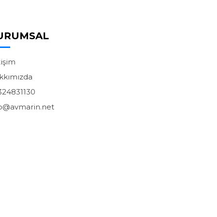
URUMSAL
tişim
kkımızda
324831130
fo@avmarin.net