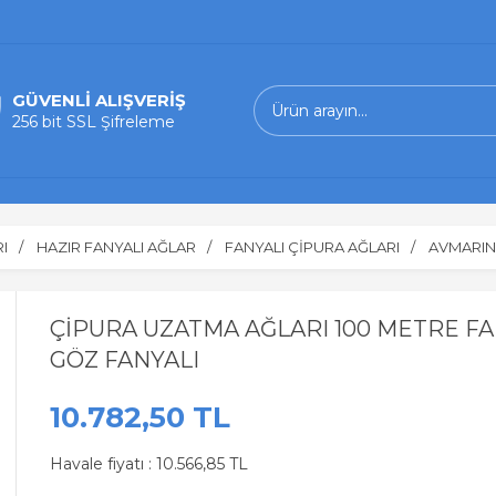
GÜVENLİ ALIŞVERİŞ
256 bit SSL Şifreleme
I
HAZIR FANYALI AĞLAR
FANYALI ÇİPURA AĞLARI
AVMARIN
ÇİPURA UZATMA AĞLARI 100 METRE FA
GÖZ FANYALI
10.782,50 TL
Havale fiyatı :
10.566,85 TL