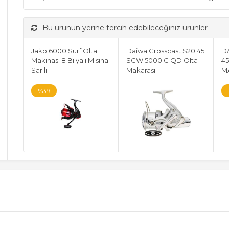
Bu ürünün yerine tercih edebileceğiniz ürünler
Jako 6000 Surf Olta
Daiwa Crosscast S20 45
D
Makinası 8 Bilyalı Misina
SCW 5000 C QD Olta
4
Sarılı
Makarası
M
%39