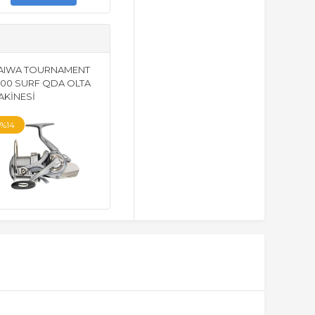
AIWA TOURNAMENT
500 SURF QDA OLTA
AKİNESİ
%14