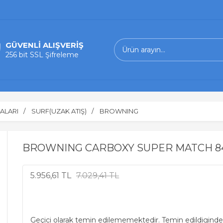
GÜVENLİ ALIŞVERİŞ
256 bit SSL Şifreleme
ALARI
SURF(UZAK ATIŞ)
BROWNING
BROWNING CARBOXY SUPER MATCH 
5.956,61 TL
7.029,41 TL
Geçici olarak temin edilememektedir. Temin edildiginde