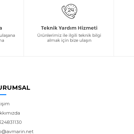
URUMSAL
tişim
kkımızda
324831130
fo@avmarin.net