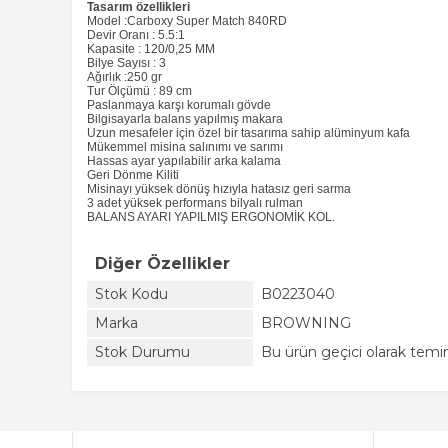
Tasarım özellikleri
Model :Carboxy Super Match 840RD
Devir Oranı : 5.5:1
Kapasite : 120/0,25 MM
Bilye Sayısı : 3
Ağırlık :250 gr
Tur Ölçümü : 89 cm
Paslanmaya karşı korumalı gövde
Bilgisayarla balans yapılmış makara
Uzun mesafeler için özel bir tasarıma sahip alüminyum kafa
Mükemmel misina salınımı ve sarımı
Hassas ayar yapılabilir arka kalama
Geri Dönme Kiliti
Misinayı yüksek dönüş hızıyla hatasız geri sarma
3 adet yüksek performans bilyalı rulman
BALANS AYARI YAPILMIŞ ERGONOMİK KOL.
Diğer Özellikler
Stok Kodu
B0223040
Marka
BROWNING
Stok Durumu
Bu ürün geçici olarak tem