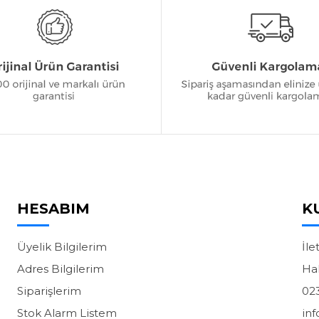
HESABIM
K
Üyelik Bilgilerim
İle
Adres Bilgilerim
Ha
Siparişlerim
02
Stok Alarm Listem
in