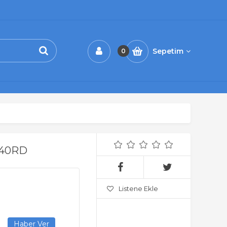
Sepetim
0
840RD
Listene Ekle