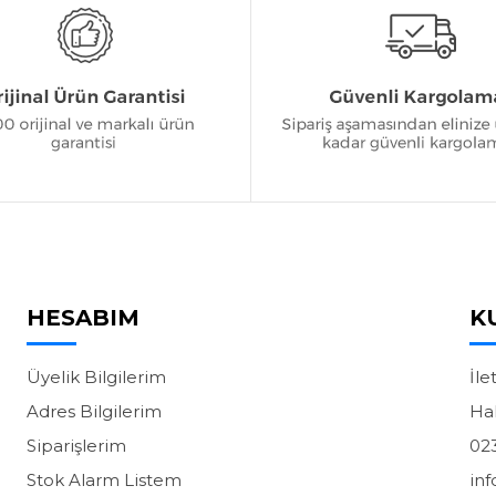
HESABIM
K
Üyelik Bilgilerim
İle
Adres Bilgilerim
Ha
Siparişlerim
02
Stok Alarm Listem
in