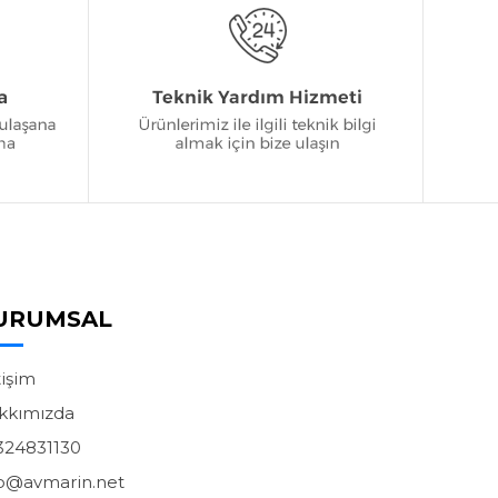
URUMSAL
tişim
kkımızda
324831130
fo@avmarin.net