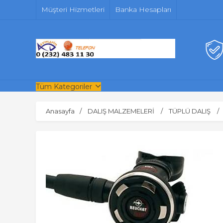
Müşteri Hizmetleri
Banka Hesapları
Tüm Kategoriler
Anasayfa
DALIŞ MALZEMELERİ
TÜPLÜ DALIŞ