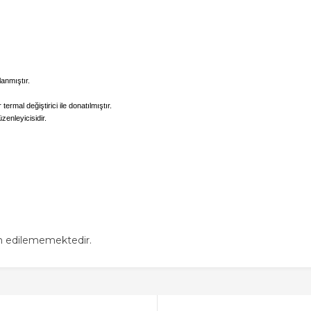
anmıştır.
mal değiştirici ile donatılmıştır.
enleyicisidir.
in edilememektedir.