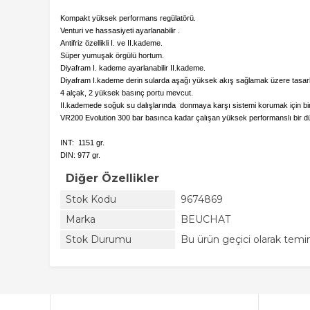
Kompakt yüksek performans regülatörü.
Venturi ve hassasiyeti ayarlanabilir .
Antifriz özellikli I. ve II.kademe.
Süper yumuşak örgülü hortum.
Diyafram I. kademe ayarlanabilir II.kademe.
Diyafram I.kademe derin sularda aşağı yüksek akış sağlamak üzere tasarl
4 alçak, 2 yüksek basınç portu mevcut.
II.kademede soğuk su dalışlarında donmaya karşı sistemi korumak için bir ter
VR200 Evolution 300 bar basınca kadar çalışan yüksek performanslı bir düz
INT: 1151 gr.
DIN: 977 gr.
Diğer Özellikler
Stok Kodu
9674869
Marka
BEUCHAT
Stok Durumu
Bu ürün geçici olarak tem