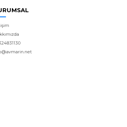
URUMSAL
tişim
kkımızda
324831130
fo@avmarin.net