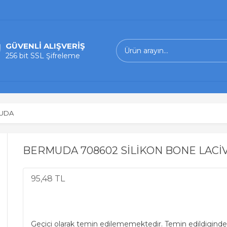
GÜVENLİ ALIŞVERİŞ
256 bit SSL Şifreleme
UDA
BERMUDA 708602 SİLİKON BONE LACİ
95,48 TL
Geçici olarak temin edilememektedir. Temin edildiginde