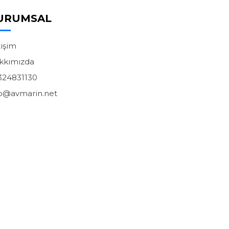
URUMSAL
tişim
kkımızda
324831130
fo@avmarin.net