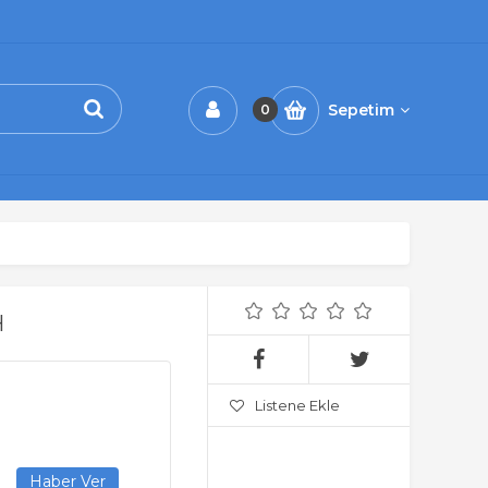
Sepetim
0
H
Listene Ekle