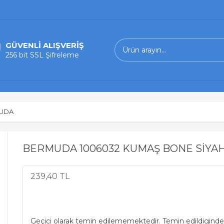
GÜVENLİ ALIŞVERİŞ
256 bit SSL Şifreleme
UDA
BERMUDA 1006032 KUMAŞ BONE SİYA
239,40 TL
Geçici olarak temin edilememektedir. Temin edildiginde