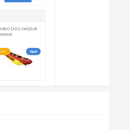
UMBO DOG 5 KİŞİLİK
ANANA
%7