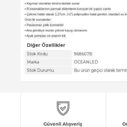
• Kaymaz oturaklar ekstra destek sunar
• El tutamaklarının parmak eklemlerini koruyan bir yapısı vardır
• Çekme halatı olarak 1,27cm. (½") polipropilen halat gerekir, standart su k
Ürün ile sunulanlar:
• Paslanmaz çelik konnektör
• Ana gövdeye monte çekme kayışı donanımı
• Ayak pompası ve onarım kiti
Diğer Özellikler
Stok Kodu
9686078
Marka
OCEANLED
Stok Durumu
Bu ürün geçici olarak tem