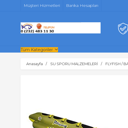
Müşteri Hizmetleri
Banka Hesapları
Tüm Kategoriler
Anasayfa
SU SPORU MALZEMELERİ
FLYFISH / 