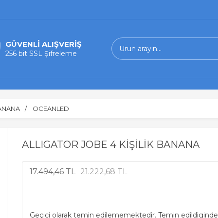
GÜVENLİ ALIŞVERİŞ
256 bit SSL Şifreleme
BANANA
OCEANLED
ALLIGATOR JOBE 4 KİŞİLİK BANANA
17.494,46 TL
21.222,68 TL
Geçici olarak temin edilememektedir. Temin edildiginde