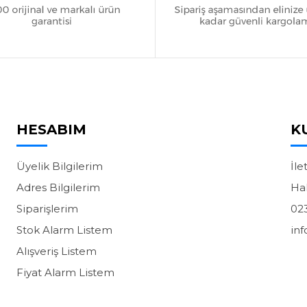
HESABIM
K
Üyelik Bilgilerim
İle
Adres Bilgilerim
Ha
Siparişlerim
02
Stok Alarm Listem
in
Alışveriş Listem
Fiyat Alarm Listem