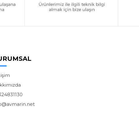
URUMSAL
tişim
kkımızda
324831130
fo@avmarin.net