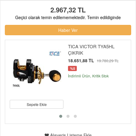
2.967,32 TL
Geçici olarak temin edilememektedir. Temin edildiginde
Haber Ver
TICA VICTOR TYA5HL
ÇIKRIK
18.651,88 TL
19.780,29 TL
%5
İndirimli Ürün
Kritik Stok
Sepete Ekle
Alışveriş Listeme Ekle