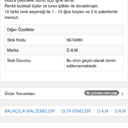
Ekstra çekicilikle Sumo üçlü iğne serisi.
Renkli bucktail tüyler ve lurex iplikler ile donatılmıştır.
10 farklı renk seçeneği ile 1 - 10 iğne boyları ve 3 lü paketlerde
mevcut.
Diğer Özellikler
Stok Kodu
9674980
Marka
D.A.M
Stok Durumu
Bu ürün geçici olarak temin
edilememektedir.
Ürün Yorumları
İlk yorumu sen yap
BALIKÇILIK MALZEMELERİ
OLTA İĞNELERİ
D.A.M
D.A.M