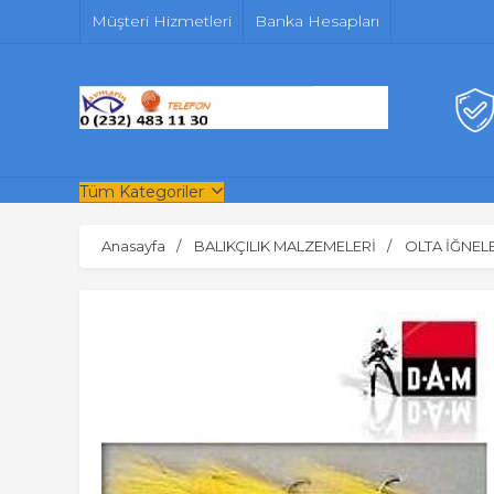
Müşteri Hizmetleri
Banka Hesapları
Tüm Kategoriler
Anasayfa
BALIKÇILIK MALZEMELERİ
OLTA İĞNEL