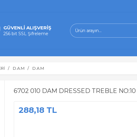
GÜVENLİ ALIŞVERİŞ
256 bit SSL Şifreleme
ERİ
D.A.M
D.A.M
6702 010 DAM DRESSED TREBLE NO:10 
288,18 TL