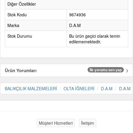
Diğer Özellikler
Stok Kodu
9674936
Marka
D.A.M
Stok Durumu
Bu ürün geçici olarak temin
edilememektedir.
Ürün Yorumları
İlk yorumu sen yap
BALIKÇILIK MALZEMELERİ
OLTA İĞNELERİ
D.A.M
D.A.M
Müşteri Hizmetleri
İletişim