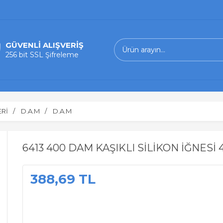
GÜVENLİ ALIŞVERİŞ
256 bit SSL Şifreleme
ERİ
D.A.M
D.A.M
6413 400 DAM KAŞIKLI SİLİKON İĞNESİ 
388,69 TL