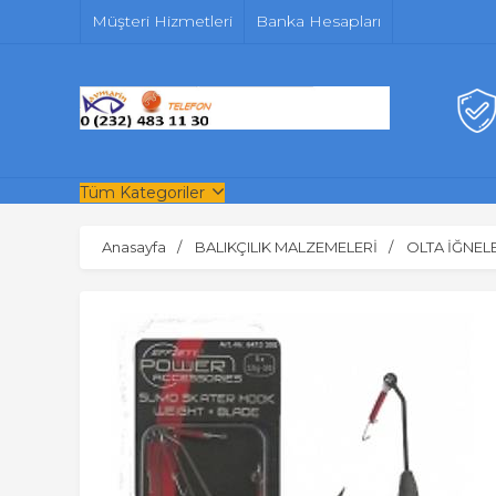
Müşteri Hizmetleri
Banka Hesapları
Tüm Kategoriler
Anasayfa
BALIKÇILIK MALZEMELERİ
OLTA İĞNEL