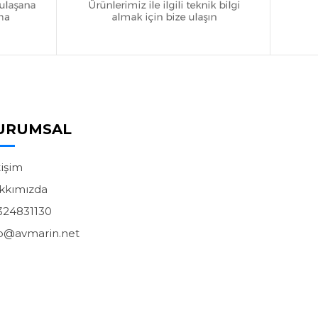
URUMSAL
tişim
kkımızda
324831130
fo@avmarin.net