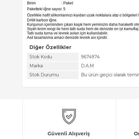
Birim
: Paket
Paketteki iğne sayısı
: 5
Özellikle hafif silikonlarınızı kıyıdan uzak noktalara atıp o bölgeleri
DAM karbon iğne.
Kurşunun içerisinden çıkan kaşık hem yeminizin daha haraketli olmas
Siyah krom rengi ile hem tatlı suda hem de denizde en iyi kamuflaj
Tatlı suda turna ve levrek avları için kullanılabilir.
Asıl tasarlanma amacı denizde levrek avı içindir.
Diğer Özellikler
Stok Kodu
9674974
Marka
D.A.M
Stok Durumu
Bu ürün geçici olarak tem