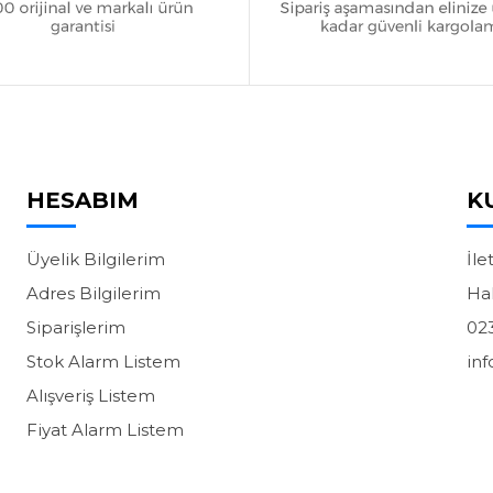
HESABIM
K
Üyelik Bilgilerim
İle
Adres Bilgilerim
Ha
Siparişlerim
02
Stok Alarm Listem
in
Alışveriş Listem
Fiyat Alarm Listem