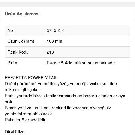
Ürün Açıklaması
No
: 5745 210
Uzunluk (mm)
: 100 mm
Renk Kodu
: 210
Birim
: Pakete 5 Adet silikon bulunmaktadır.
EFFZETT® POWER V-TAIL
Doğal
görünümü ve müthiş yüzüş yeteneği avcıları kendine
mıknatıs gibi çeker.
Farklı
yerlerde
birçok
test
ler
sırasında
en
başarılı
olanları
ortaya
çıktı
.
Birçok
yeni
ve
inanılmaz
renkleri
ile
vazgeçemiyeceğiniz
yemlerinizden biri olacak...
Paketler 5 er adetlidir.
DAM
Effzet