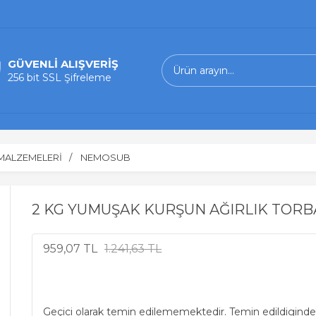
GÜVENLİ ALIŞVERİŞ
256 bit SSL Şifreleme
 MALZEMELERİ
NEMOSUB
2 KG YUMUŞAK KURŞUN AĞIRLIK TORB
959,07 TL
1.241,63 TL
Geçici olarak temin edilememektedir. Temin edildiginde