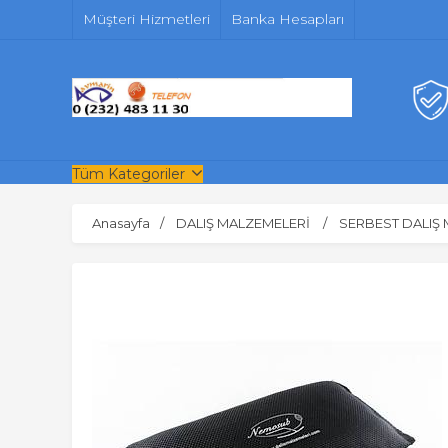
Müşteri Hizmetleri
Banka Hesapları
Tüm Kategoriler
Anasayfa
DALIŞ MALZEMELERİ
SERBEST DALIŞ