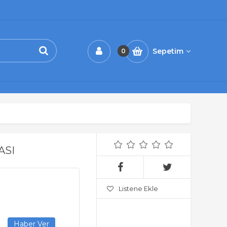
Sepetim
0
ASI
Listene Ekle