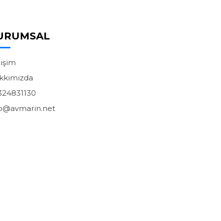
URUMSAL
tişim
kkımızda
324831130
fo@avmarin.net